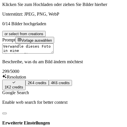
Klicken Sie zum Hochladen oder ziehen Sie Bilder hierher
Unterstützt: JPEG, PNG, WebP
0/14 Bilder hochgeladen
or select from creations
Prompt
Vorlage auswählen
Beschreibe, was du am Bild ändern möchtest
299
/5000
Resolution
2K
4
credits
4K
6
credits
1K
2
credits
Google Search
Enable web search for better context
Erweiterte Einstellungen