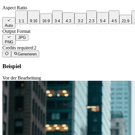
Aspect Ratio
1:1
9:16
16:9
3:4
4:3
3:2
2:3
5:4
4:5
21:9
Auto
Output Format
JPG
PNG
Credits required:
2
Generieren
Beispiel
Vor der Bearbeitung