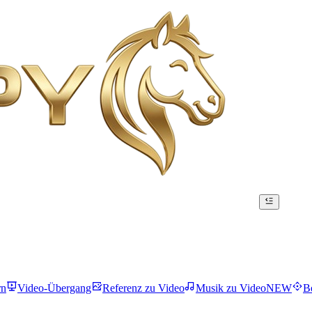
rn
Video-Übergang
Referenz zu Video
Musik zu Video
NEW
B