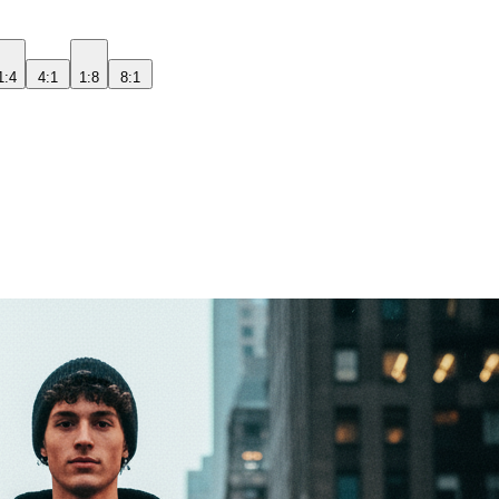
1:4
4:1
1:8
8:1