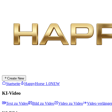
Create New
Startseite
HappyHorse 1.0
NEW
KI-Video
Text zu Video
Bild zu Video
Video zu Video
Video verlänge