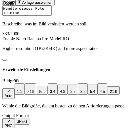
Prompt
Vorlage auswählen
HappyHourse
Sign In
Beschreibe, was im Bild verändert werden soll
333
/5000
Enable Nano Banana Pro Mode
PRO
Higher resolution (1K/2K/4K) and more aspect ratios
Erweiterte Einstellungen
Bildgröße
1:1
9:16
16:9
3:4
4:3
3:2
2:3
5:4
4:5
21:9
Auto
Wähle die Bildgröße, die am besten zu deinen Anforderungen passt.
Output Format
JPEG
PNG