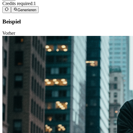
Credits required:
1
Generieren
Beispiel
Vorher