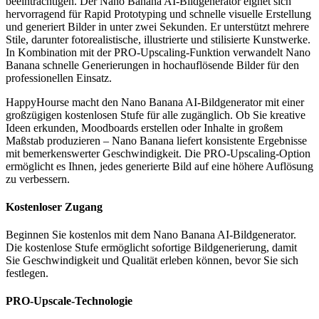
beeinträchtigen. Der Nano Banana AI-Bildgenerator eignet sich
hervorragend für Rapid Prototyping und schnelle visuelle Erstellung
und generiert Bilder in unter zwei Sekunden. Er unterstützt mehrere
Stile, darunter fotorealistische, illustrierte und stilisierte Kunstwerke.
In Kombination mit der PRO-Upscaling-Funktion verwandelt Nano
Banana schnelle Generierungen in hochauflösende Bilder für den
professionellen Einsatz.
HappyHourse macht den Nano Banana AI-Bildgenerator mit einer
großzügigen kostenlosen Stufe für alle zugänglich. Ob Sie kreative
Ideen erkunden, Moodboards erstellen oder Inhalte in großem
Maßstab produzieren – Nano Banana liefert konsistente Ergebnisse
mit bemerkenswerter Geschwindigkeit. Die PRO-Upscaling-Option
ermöglicht es Ihnen, jedes generierte Bild auf eine höhere Auflösung
zu verbessern.
Kostenloser Zugang
Beginnen Sie kostenlos mit dem Nano Banana AI-Bildgenerator.
Die kostenlose Stufe ermöglicht sofortige Bildgenerierung, damit
Sie Geschwindigkeit und Qualität erleben können, bevor Sie sich
festlegen.
PRO-Upscale-Technologie