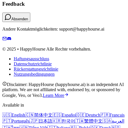
Feedback
Absenden
Andere Kontaktmöglichkeiten: support@happyhourse.ai
© 2025 • HappyHourse Alle Rechte vorbehalten.
Haftungsausschluss
Datenschutzrichtlinie
Rückerstattungsrichtlinie
Nutzungsbedingungen
Disclaimer: HappyHourse (happyhourse.ai) is an independent AI
platform. We are not affiliated with, endorsed by, or sponsored by
Google, Veo, or Veo3.
Learn More
Available in
🇺🇸
English
🇨🇳
简体中文
🇪🇸
Español
🇩🇪
Deutsch
🇫🇷
Français
🇵🇹
Português
🇯🇵
日本語
🇰🇷
한국어
🇹🇼
繁體中文
🇸🇦
العربية
🇹🇭
ไทย
🇻🇳
Tiếng Việt
🇮🇹
Italiano
🇵🇱
Polski
🇩🇰
Dansk
🇳🇴