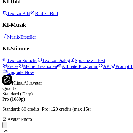
KI-Bild
Text zu Bild
Bild zu Bild
KI-Musik
Musik-Ersteller
KI-Stimme
Text zu Sprache
Text zu Dialog
Sprache zu Text
Preise
Meine Kreationen
Affiliate-Programm
API
Prompt-B
Upgrade Now
Kling AI Avatar
Quality
Standard (720p)
Pro (1080p)
Standard:
60
credits, Pro:
120
credits (max 15s)
Avatar Photo