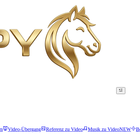
rn
Video-Übergang
Referenz zu Video
Musik zu Video
NEW
B