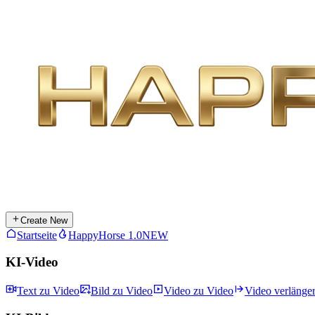
Create New
Startseite
HappyHorse 1.0
NEW
KI-Video
Text zu Video
Bild zu Video
Video zu Video
Video verlänge