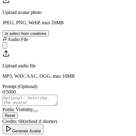
Upload avatar photo
JPEG, PNG, WebP, max 20MB
or select from creations
Audio File
Upload audio file
MP3, WAV, AAC, OGG, max 10MB
Prompt (Optional)
0
/
5000
Public Visibility
Reset
Credits:
60
(refund if shorter)
Generate Avatar