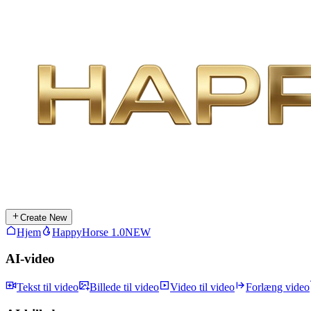
Create New
Hjem
HappyHorse 1.0
NEW
AI-video
Tekst til video
Billede til video
Video til video
Forlæng video