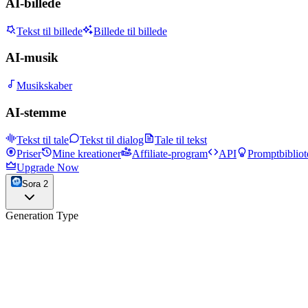
AI-billede
Tekst til billede
Billede til billede
AI-musik
Musikskaber
AI-stemme
Tekst til tale
Tekst til dialog
Tale til tekst
Priser
Mine kreationer
Affiliate-program
API
Promptbibliot
Upgrade Now
Sora 2
Generation Type