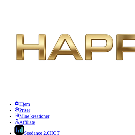
Hjem
Priser
Mine kreationer
Affiliate
Seedance 2.0
HOT