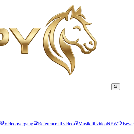
Videoovergang
Reference til video
Musik til video
NEW
Bevæg