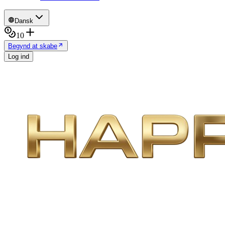
Dansk
10
Begynd at skabe
Log ind