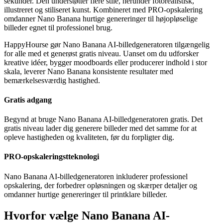
sekunder. Den understøtter flere stile, herunder fotorealistisk,
illustreret og stiliseret kunst. Kombineret med PRO-opskalering
omdanner Nano Banana hurtige genereringer til højopløselige
billeder egnet til professionel brug.
HappyHourse gør Nano Banana AI-billedgeneratoren tilgængelig
for alle med et generøst gratis niveau. Uanset om du udforsker
kreative idéer, bygger moodboards eller producerer indhold i stor
skala, leverer Nano Banana konsistente resultater med
bemærkelsesværdig hastighed.
Gratis adgang
Begynd at bruge Nano Banana AI-billedgeneratoren gratis. Det
gratis niveau lader dig generere billeder med det samme for at
opleve hastigheden og kvaliteten, før du forpligter dig.
PRO-opskaleringstteknologi
Nano Banana AI-billedgeneratoren inkluderer professionel
opskalering, der forbedrer opløsningen og skærper detaljer og
omdanner hurtige genereringer til printklare billeder.
Hvorfor vælge Nano Banana AI-