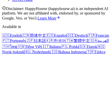
Disclaimer: HappyHourse (happyhourse.ai) is an independent AI
platform. We are not affiliated with, endorsed by, or sponsored by
Google, Veo, or Veo3.
Learn More
Available in
🇺🇸
English
🇨🇳
简体中文
🇪🇸
Español
🇩🇪
Deutsch
🇫🇷
Français
🇵🇹
Português
🇯🇵
日本語
🇰🇷
한국어
🇹🇼
繁體中文
🇸🇦
العربية
🇹🇭
ไทย
🇻🇳
Tiếng Việt
🇮🇹
Italiano
🇵🇱
Polski
🇩🇰
Dansk
🇳🇴
Norsk bokmål
🇳🇱
Nederlands
🇮🇩
Bahasa Indonesia
🇹🇷
Türkçe