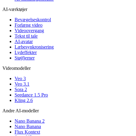
AI-værktøjer
Bevægelseskontrol
Forlæng video
Videoovergang
Tekst til tale
AI-avatar
Læbesynkronisering
Lydeffekter
Støjfjerner
Videomodeller
Veo 3
Veo 3.1
Sora 2
Seedance 1.5 Pro
Kling 2.6
Andre AI-modeller
Nano Banana 2
Nano Banana
Flux Kontext