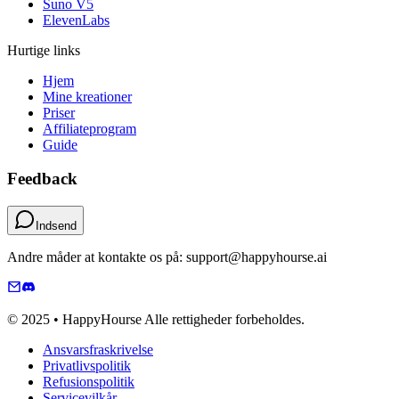
Suno V5
ElevenLabs
Hurtige links
Hjem
Mine kreationer
Priser
Affiliateprogram
Guide
Feedback
Indsend
Andre måder at kontakte os på: support@happyhourse.ai
© 2025 • HappyHourse Alle rettigheder forbeholdes.
Ansvarsfraskrivelse
Privatlivspolitik
Refusionspolitik
Servicevilkår