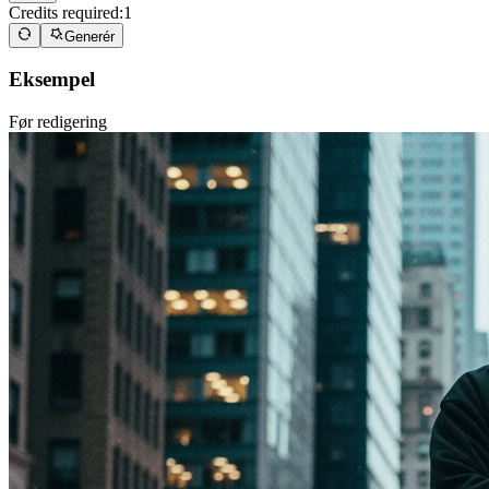
Credits required:
1
Generér
Eksempel
Før redigering