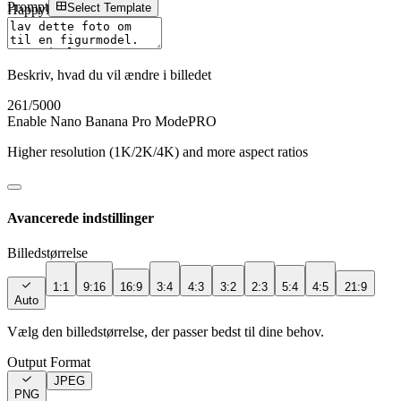
Prompt
Select Template
HappyHourse
Sign In
Beskriv, hvad du vil ændre i billedet
261
/5000
Enable Nano Banana Pro Mode
PRO
Higher resolution (1K/2K/4K) and more aspect ratios
Avancerede indstillinger
Billedstørrelse
1:1
9:16
16:9
3:4
4:3
3:2
2:3
5:4
4:5
21:9
Auto
Vælg den billedstørrelse, der passer bedst til dine behov.
Output Format
JPEG
PNG