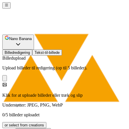
Nano Banana
Billedredigering
Tekst-til-billede
Billedupload
Upload billeder til redigering (op til 5 billeder).
Klik for at uploade billeder eller træk og slip
Understøtter: JPEG, PNG, WebP
0/5 billeder uploadet
or select from creations