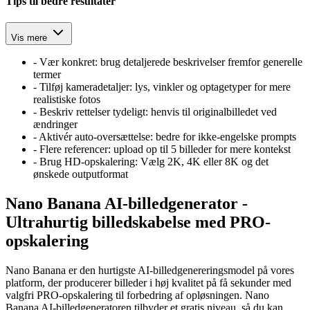
Tips til bedre resultater
Vis mere
-
Vær konkret: brug detaljerede beskrivelser fremfor generelle
termer
-
Tilføj kameradetaljer: lys, vinkler og optagetyper for mere
realistiske fotos
-
Beskriv rettelser tydeligt: henvis til originalbilledet ved
ændringer
-
Aktivér auto‑oversættelse: bedre for ikke‑engelske prompts
-
Flere referencer: upload op til 5 billeder for mere kontekst
-
Brug HD-opskalering: Vælg 2K, 4K eller 8K og det
ønskede outputformat
Nano Banana AI-billedgenerator -
Ultrahurtig billedskabelse med PRO-
opskalering
Nano Banana er den hurtigste AI-billedgenereringsmodel på vores
platform, der producerer billeder i høj kvalitet på få sekunder med
valgfri PRO-opskalering til forbedring af opløsningen. Nano
Banana AI-billedgeneratoren tilbyder et gratis niveau, så du kan