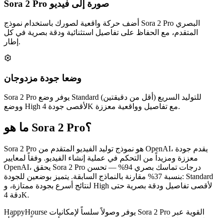
Sora 2 Pro صورة إلى فيديو
أضف حركة واقعية لصورك باستخدام نموذج Sora 2 Pro البصري
المتقدم، مع الحفاظ على تفاصيل استثنائية ودقة بصرية في كل
إطار.
وضعا جودة مزدوجان
Sora 2 Pro يوفر وضع Standard للتوليد السريع (أقل من دقيقتين)
ووضع High لأقصى جودة 4K مع تفاصيل وواقعية معززة.
ما هو Sora 2 Pro؟
Sora 2 Pro هو نموذج توليد الفيديو المتقدم من OpenAI، يقدم جودة
معززة ومزيداً من التحكم في عملية إنشاء الفيديو. وفقاً لمعايير
OpenAI، يحقق Sora 2 Pro درجات تماسك بصري 94% — تحسن
بنسبة 37% مقارنة بالنماذج السابقة. يتميز بوضعين للجودة: Standard
لنتائج أسرع بجودة ممتازة، و High لأقصى تفاصيل ودقة بصرية حتى
دقة 4K.
HappyHourse يوفر وصولاً سلساً لإمكانيات Sora 2 Pro القوية عبر