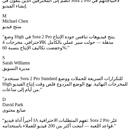
انضم إلى المحترفين الذين يثقون في Sora 2 Pro لاحتياجاتهم في
إنشاء الفيديو.
M
Michael Chen
منتج فيديو
وضع High في Sora 2 Pro ينتج فيديوهات تنافس جودة الإنتاج
“
الاحترافي. مخرجات 4K مذهلة — حولت سير عملي بالكامل
”
وخفضت تكاليف الإنتاج بنسبة 60%.
S
Sarah Williams
مديرة التسويق
نستخدم Sora 2 Pro Standard للتكرارات السريعة للحملات ووضع
“
High للمخرجات النهائية. نهج الوضع المزدوج قلص وقت إنتاج الفيديو
”
من أيام إلى ساعات.
D
David Park
صانع محتوى
أخيراً أداة فيديو IA تفهم المتطلبات الاحترافية. Sora 2 Pro غيّر
“
”
قواعد اللعبة — أنتجت أكثر من 200 فيديو للعملاء باستخدامه.