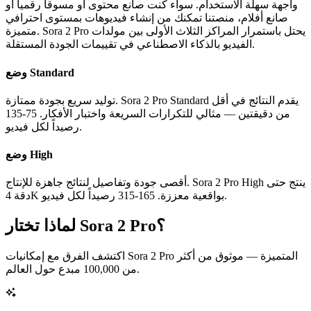
واجهة سهلة الاستخدام. سواء كنت صانع محتوى أو مسوقاً رقمياً أو
صانع أفلام، منصتنا تمكنك من إنشاء فيديوهات بمستوى احترافي
متميزة. Sora 2 Pro يحتل باستمرار المراكز الثلاث الأولى بين مولدات
الفيديو بالذكاء الاصطناعي في تقييمات الجودة المستقلة.
وضع Standard
توليد سريع بجودة ممتازة. Sora 2 Pro Standard يقدم النتائج في أقل
من دقيقتين — مثالي للتكرارات السريعة واختبار الأفكار. 75-135
رصيداً لكل فيديو.
وضع High
أقصى جودة وتفاصيل لنتائج جاهزة للإنتاج. Sora 2 Pro High ينتج حتى
دقة 4K بواقعية معززة. 165-315 رصيداً لكل فيديو.
لماذا تختار Sora 2 Pro؟
اكتشف الفرق مع إمكانيات Sora 2 Pro المتميزة — موثوق من أكثر
من 100,000 مبدع حول العالم.