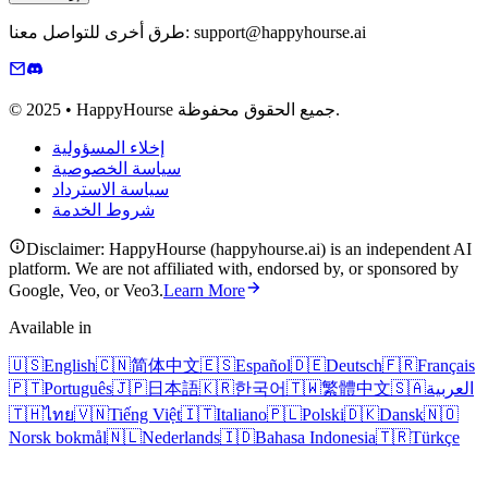
طرق أخرى للتواصل معنا: support@happyhourse.ai
© 2025 • HappyHourse جميع الحقوق محفوظة.
إخلاء المسؤولية
سياسة الخصوصية
سياسة الاسترداد
شروط الخدمة
Disclaimer: HappyHourse (happyhourse.ai) is an independent AI
platform. We are not affiliated with, endorsed by, or sponsored by
Google, Veo, or Veo3.
Learn More
Available in
🇺🇸
English
🇨🇳
简体中文
🇪🇸
Español
🇩🇪
Deutsch
🇫🇷
Français
العربية
🇸🇦
繁體中文
🇹🇼
한국어
🇰🇷
日本語
🇯🇵
Português
🇵🇹
🇹🇭
ไทย
🇻🇳
Tiếng Việt
🇮🇹
Italiano
🇵🇱
Polski
🇩🇰
Dansk
🇳🇴
Norsk bokmål
🇳🇱
Nederlands
🇮🇩
Bahasa Indonesia
🇹🇷
Türkçe