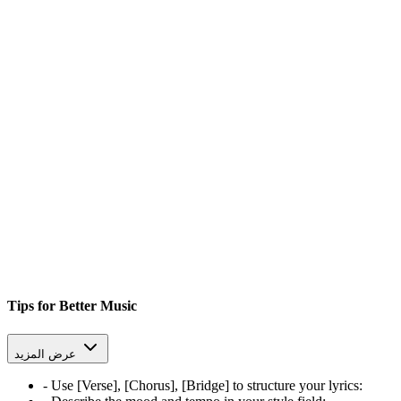
Tips for Better Music
عرض المزيد
-
Use [Verse], [Chorus], [Bridge] to structure your lyrics
: